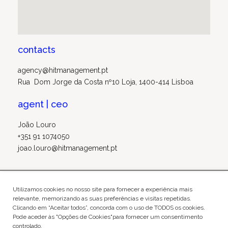
contacts
agency@hitmanagement.pt
Rua Dom Jorge da Costa nº10 Loja, 1400-414 Lisboa
agent | ceo
João Louro
+351 91 1074050
joao.louro@hitmanagement.pt
Rua Dom Jorge da Costa nº10 - Loja 1400-414 Lisboa
Utilizamos cookies no nosso site para fornecer a experiência mais
relevante, memorizando as suas preferências e visitas repetidas.
Clicando em “Aceitar todos”, concorda com o uso de TODOS os cookies.
agency@hitmanagement.pt
Pode aceder às "Opções de Cookies"para fornecer um consentimento
about
|
terms and conditions and privacy policy
controlado.